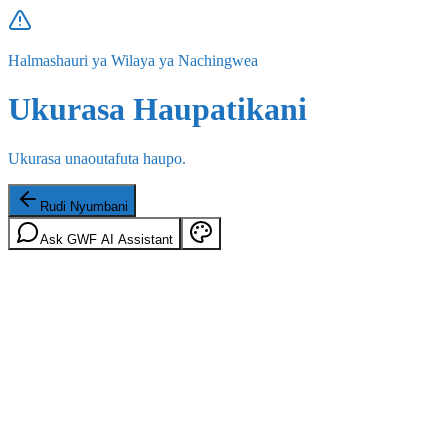
Halmashauri ya Wilaya ya Nachingwea
Ukurasa Haupatikani
Ukurasa unaoutafuta haupo.
Rudi Nyumbani
Ask GWF AI Assistant